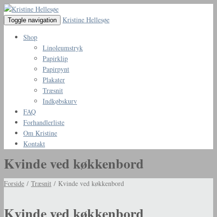
Kristine Hellesøe
Toggle navigation
Shop
Linoleumstryk
Papirklip
Papirpynt
Plakater
Træsnit
Indkøbskurv
FAQ
Forhandlerliste
Om Kristine
Kontakt
Kvinde ved køkkenbord
Forside
/
Træsnit
/ Kvinde ved køkkenbord
Kvinde ved køkkenbord