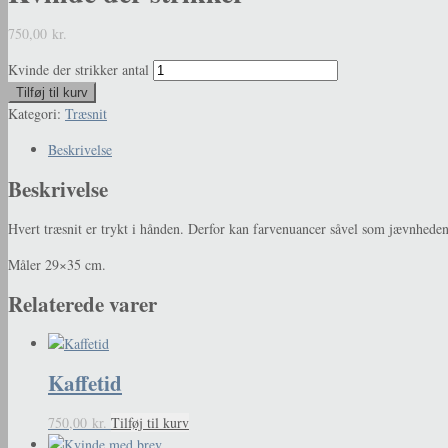
750,00
kr.
Kvinde der strikker antal
Tilføj til kurv
Kategori:
Træsnit
Beskrivelse
Beskrivelse
Hvert træsnit er trykt i hånden. Derfor kan farvenuancer såvel som jævnheden
Måler 29×35 cm.
Relaterede varer
Kaffetid
750,00
kr.
Tilføj til kurv