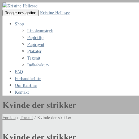
Kristine Hellesøe
Toggle navigation
Shop
Linoleumstryk
Papirklip
Papirpynt
Plakater
Træsnit
Indkøbskurv
FAQ
Forhandlerliste
Om Kristine
Kontakt
Kvinde der strikker
Forside
/
Træsnit
/ Kvinde der strikker
Kvinde der strikker