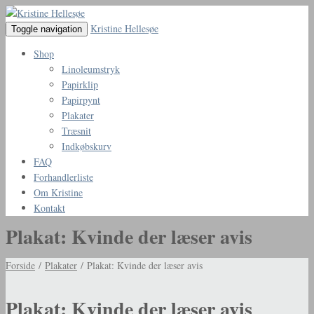
Kristine Hellesøe
Toggle navigation
Shop
Linoleumstryk
Papirklip
Papirpynt
Plakater
Træsnit
Indkøbskurv
FAQ
Forhandlerliste
Om Kristine
Kontakt
Plakat: Kvinde der læser avis
Forside
/
Plakater
/ Plakat: Kvinde der læser avis
Plakat: Kvinde der læser avis