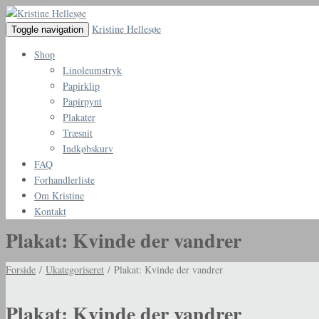
Kristine Hellesøe
Toggle navigation
Shop
Linoleumstryk
Papirklip
Papirpynt
Plakater
Træsnit
Indkøbskurv
FAQ
Forhandlerliste
Om Kristine
Kontakt
Plakat: Kvinde der vandrer
Forside
/
Ukategoriseret
/ Plakat: Kvinde der vandrer
Plakat: Kvinde der vandrer